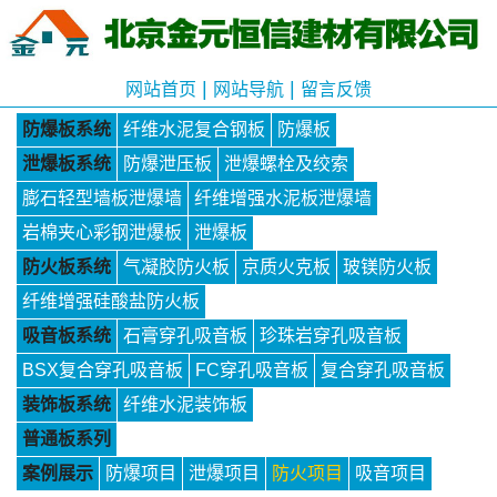
|
|
网站首页
网站导航
留言反馈
防爆板系统
纤维水泥复合钢板
防爆板
泄爆板系统
防爆泄压板
泄爆螺栓及绞索
膨石轻型墙板泄爆墙
纤维增强水泥板泄爆墙
岩棉夹心彩钢泄爆板
泄爆板
防火板系统
气凝胶防火板
京质火克板
玻镁防火板
纤维增强硅酸盐防火板
吸音板系统
石膏穿孔吸音板
珍珠岩穿孔吸音板
BSX复合穿孔吸音板
FC穿孔吸音板
复合穿孔吸音板
装饰板系统
纤维水泥装饰板
普通板系列
案例展示
防爆项目
泄爆项目
防火项目
吸音项目