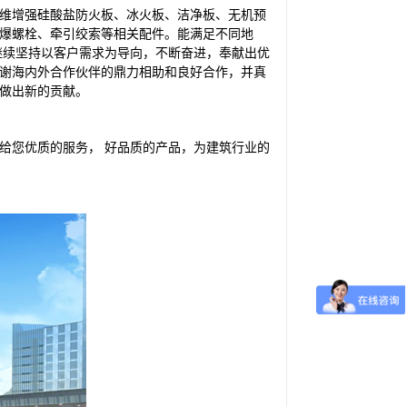
维
增强硅酸盐防
火板、冰火板、洁净板、无机预
爆
螺
栓
、牵
引绞索等
相关
配件
。
能
满足
不
同地
继续坚持以
客户
需求为导
向
，不
断奋进，
奉
献出
优
谢
海
内
外
合
作伙伴的鼎
力相助
和良好合作，
并真
做出新的贡献。
好品质的产品，为建筑行业的
给您优质的服务，