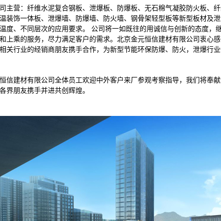
司主营：
纤维水泥复合
钢
板、
泄
爆板、
防
爆板、无石棉气凝胶防火板、
纤
温装饰一体板、
泄
爆墙、防
爆墙、防火墙、钢骨架
轻型板等
新型
板材及
泄
温
度
、不同层
次的应用
要求
。
公司将一如
既往的
用诚
信与
创
新
的态
度
，
和
上
乘的
服务
，
尽力
满足
客
户
的
需求。北京金元恒信建材有限公司衷
心感
相关行业的经销商
朋
友携手合
作，
为
新型节能环保防
爆、防火，泄爆行业
恒信建材有限公司全体员工欢迎中外客户来厂参观考察指导，我们将奉献
各界朋友携手并进共创辉煌。