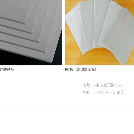
硅酸钙板
FC板（水泥加压板）
总数：9条 当前页数：
1
/1
首页 上一页
1
下一页 尾页